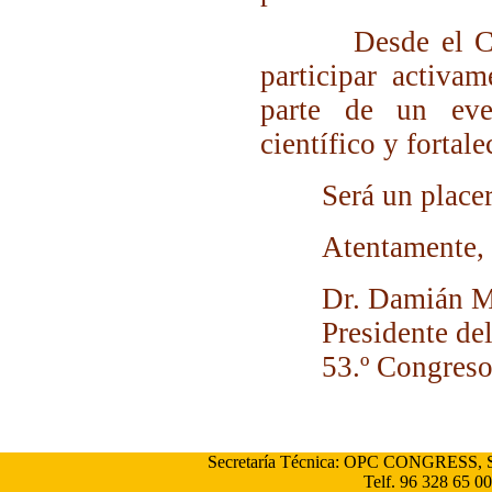
Desde el Comit
participar activa
parte de un eve
científico y fortal
Será un placer r
Atentamente,
Dr. Damián Mif
Presidente del 
53.º Congreso
Secretaría Técnica: OPC CONGRESS, S.L.
Telf. 96 328 65 00