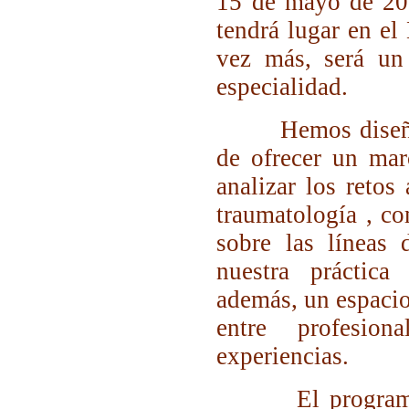
15 de mayo de 202
tendrá lugar en e
vez más, será un 
especialidad.
Hemos diseñado 
de ofrecer un mar
analizar los retos
traumatología , co
sobre las líneas
nuestra práctica
además, un espacio
entre profesion
experiencias.
El programa cie