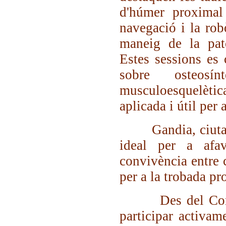
d'húmer proximal 
navegació i la robò
maneig de la pato
Estes sessions es
sobre osteosín
musculoesquelètica
aplicada i útil per 
Gandia, ciutat ob
ideal per a afav
convivència entre 
per a la trobada pr
Des del Comité
participar activam