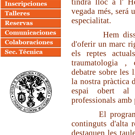
tindrà lloc a l' 
vegada més, será u
especialitat.
Hem dissenyat 
d'oferir un marc ri
els reptes actual
traumatologia , 
debatre sobre les 
la nostra pràctica 
espai obert al 
professionals amb p
El programa cien
continguts d'alta r
destaquen les taul